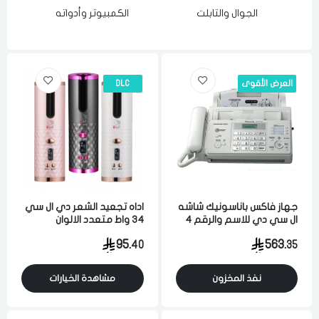
الجوال والتابلت
الكمبيوتر وأدواته
العرض الأقوى
DLC
جهاز فاكس باناسونيك شاشه
اداه تجعيد الشعر دي ال سي
ال سي دي للاسم والرقم 4
34 واط متعدد الالوان
مستويات للارسال ابيض
95.
563.
40
35
ماليزي
نفذ المخزون
مشاهدة الخيارات