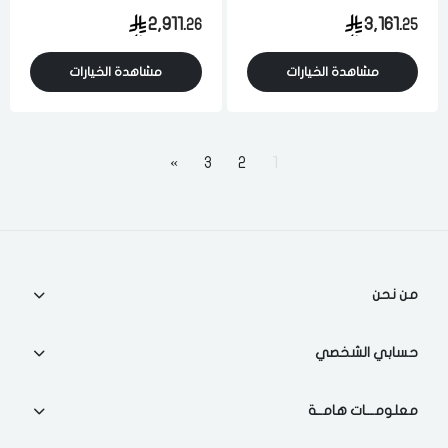
الترا اتش دي 4 كيه ويب أو
الترا اتش دي 4 كيه اندرويد
2,911.
3,161.
26
25
إس واي فاي اسود
واي فاي اسود
مشاهدة الخيارات
مشاهدة الخيارات
»
3
2
1
من نحن
حسابي الشخصي
معلومـــات هامــة