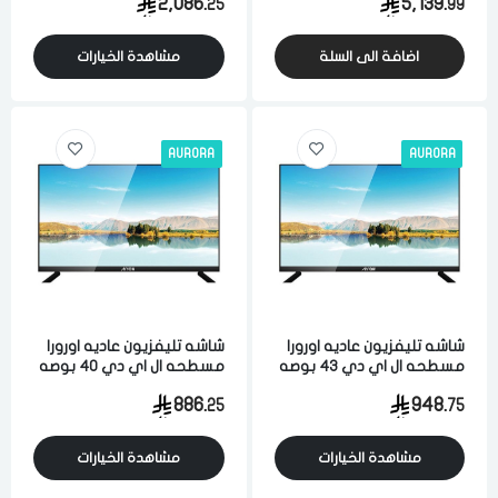
2,086.
5,139.
25
99
اسود
الدخول
تسجيل
اختر المدينة
اضافة الى السلة
مشاهدة الخيارات
رقم الجوال
*
اختر المدينة
AURORA
AURORA
تذكرنى
اختر المدينة
شاشه تليفزيون عاديه اورورا
شاشه تليفزيون عاديه اورورا
لقد قرأت ووافقت على
الشروط والاحكام
و
سياسة الاستخدام
.
مسطحه ال اي دي 43 بوصه
مسطحه ال اي دي 40 بوصه
مسح البيانات
اتش دي فل اتش دي اسود
اتش دي فل اتش دي اسود
886.
948.
25
75
مشاهدة الخيارات
مشاهدة الخيارات
فى حالة تغيير المدينة قد تفقد بعض او كل المنتجات التي تم اضافتها
للسلة مؤخرا