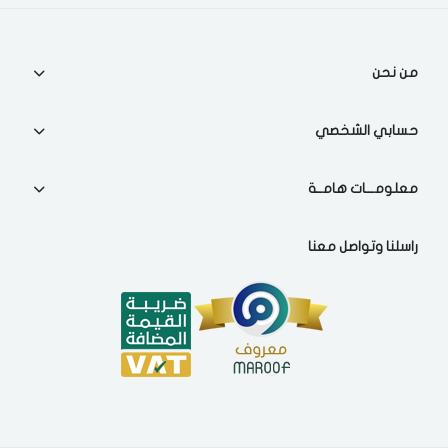
اختر المدينة
من نحن
تذكرنى
اختر المدينة
حسابي الشخصي
معلومـــات هامــة
لقد قرأت ووافقت على
الشروط والاحكام
و
سياسة الاستخدام
.
مسح البيانات
راسلنا وتواصل معنا
فى حالة تغيير المدينة قد تفقد بعض او كل المنتجات التي تم اضافتها
للسلة مؤخرا