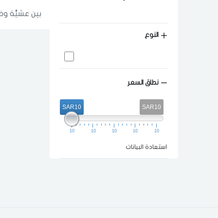
بين عشيَّة و
النوع
نطاق السعر
SAR10
SAR10
10
10
10
10
10
استعادة البيانات