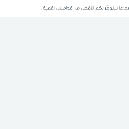
ضحاها سنوفّر لكم الأفضل من قواميس رقمية .
الدخول
تسجيل
اختر المدينة
رقم الجوال
*
اختر المدينة
تذكرنى
اختر المدينة
لقد قرأت ووافقت على
الشروط والاحكام
و
سياسة الاستخدام
.
مسح البيانات