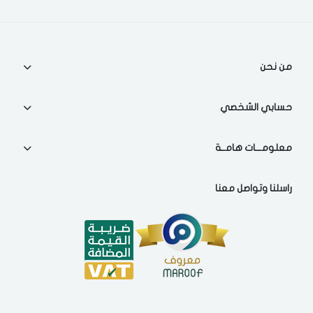
اختر المدينة
من نحن
تذكرنى
اختر المدينة
حسابي الشخصي
معلومـــات هامــة
لقد قرأت ووافقت على
الشروط والاحكام
و
سياسة الاستخدام
.
مسح البيانات
راسلنا وتواصل معنا
فى حالة تغيير المدينة قد تفقد بعض او كل المنتجات التي تم اضافتها
للسلة مؤخرا