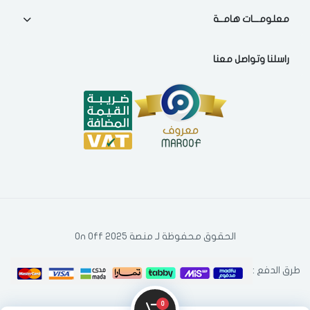
فى حالة تغيير المدينة قد تفقد بعض او كل المنتجات التي تم اضافتها
معلومـــات هامــة
للسلة مؤخرا
راسلنا وتواصل معنا
الحقوق محفوظة لـ منصة On Off 2025
طرق الدفع :
0