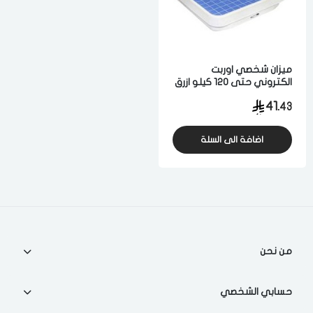
الدخول
تسجيل
اختر المدينة
ميزان شخصي اوربت
الكتروني حتى 120 كيلو ازرق
رقم الجوال
*
ابيض
41.
43
اختر المدينة
اضافة الى السلة
تذكرنى
اختر المدينة
لقد قرأت ووافقت على
الشروط والاحكام
و
سياسة الاستخدام
.
من نحن
مسح البيانات
حسابي الشخصي