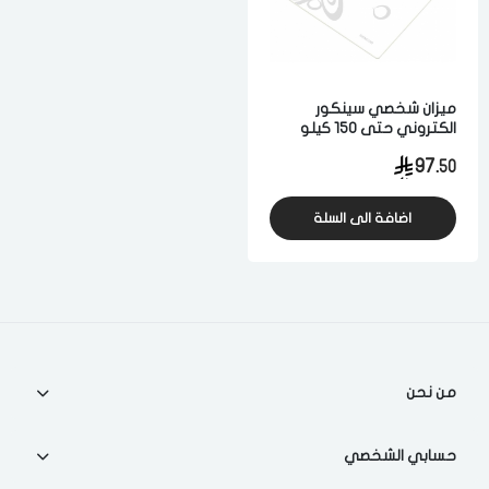
الدخول
تسجيل
اختر المدينة
ميزان شخصي سينكور
الكتروني حتى 150 كيلو
رقم الجوال
*
ابيض
97.
50
اختر المدينة
اضافة الى السلة
تذكرنى
اختر المدينة
لقد قرأت ووافقت على
الشروط والاحكام
و
سياسة الاستخدام
.
من نحن
مسح البيانات
حسابي الشخصي