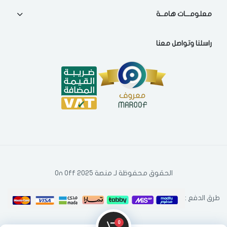
فى حالة تغيير المدينة قد تفقد بعض او كل المنتجات التي تم اضافتها
معلومـــات هامــة
للسلة مؤخرا
راسلنا وتواصل معنا
الحقوق محفوظة لـ منصة On Off 2025
طرق الدفع :
0