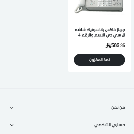
الدخول
تسجيل
اختر المدينة
جهاز فاكس باناسونيك شاشه
ال سي دي للاسم والرقم 4
رقم الجوال
*
مستويات للارسال ابيض
563.
35
ماليزي
اختر المدينة
نفذ المخزون
تذكرنى
اختر المدينة
لقد قرأت ووافقت على
الشروط والاحكام
و
سياسة الاستخدام
.
من نحن
مسح البيانات
حسابي الشخصي