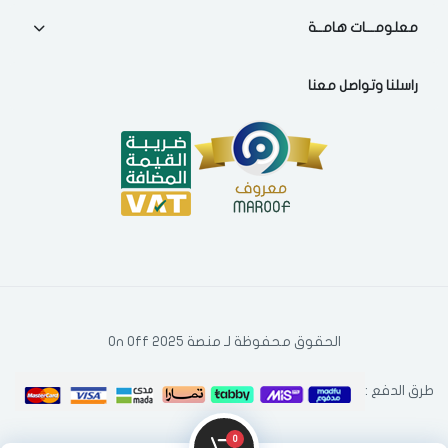
فى حالة تغيير المدينة قد تفقد بعض او كل المنتجات التي تم اضافتها
معلومـــات هامــة
للسلة مؤخرا
راسلنا وتواصل معنا
الحقوق محفوظة لـ منصة On Off 2025
طرق الدفع :
0