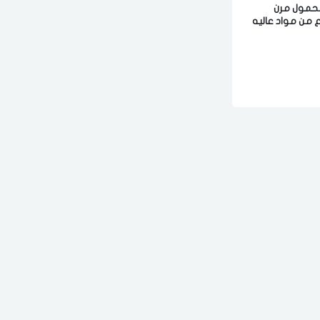
حمول مرن
 من مواد عاليه
تذكرنى
اختر المدينة
لقد قرأت ووافقت على
الشروط والاحكام
و
سياسة الاستخدام
.
مسح البيانات
فى حالة تغيير المدينة قد تفقد بعض او كل المنتجات التي تم اضافتها للسلة
مؤخرا