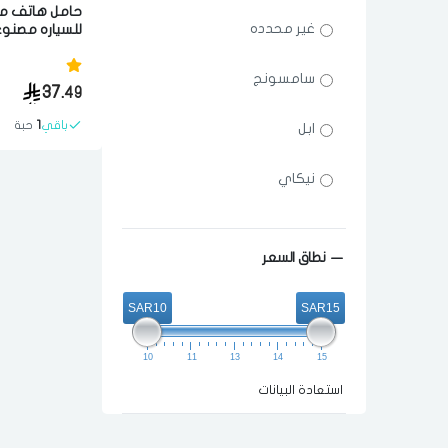
حامل هاتف م
غير محدده
للسياره مصنوع
الجوده اسود
سامسونج
37.
49
باقي
1
حبة
ابل
نيكاي
نطاق السعر
SAR10
SAR15
10
11
13
14
15
استعادة البيانات