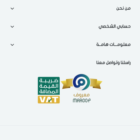
اختر المدينة
من نحن
تذكرنى
حسابي الشخصي
اختر المدينة
معلومـــات هامــة
لقد قرأت ووافقت على
الشروط والاحكام
و
سياسة الاستخدام
.
راسلنا وتواصل معنا
مسح البيانات
فى حالة تغيير المدينة قد تفقد بعض او كل المنتجات التي تم اضافتها
للسلة مؤخرا