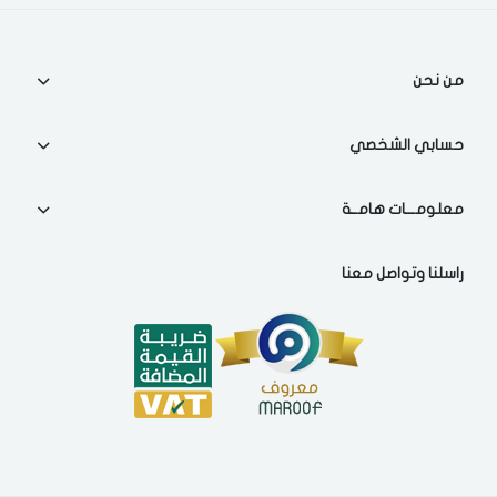
اختر المدينة
من نحن
تذكرنى
اختر المدينة
حسابي الشخصي
معلومـــات هامــة
لقد قرأت ووافقت على
الشروط والاحكام
و
سياسة الاستخدام
.
مسح البيانات
راسلنا وتواصل معنا
فى حالة تغيير المدينة قد تفقد بعض او كل المنتجات التي تم اضافتها
للسلة مؤخرا