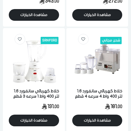
343.
272.
00
00
الدخول
تسجيل
اختر المدينة
مشاهدة الخيارات
مشاهدة الخيارات
رقم الجوال
*
اختر المدينة
شحن مجاني
SANFORD
تذكرنى
اختر المدينة
خلاط كهربائي سانفورد 1.6
خلاط كهربائي سانفورد 1.6
لقد قرأت ووافقت على
الشروط والاحكام
و
سياسة الاستخدام
.
لتر 400 واط 4 سرعه 4 قطع
لتر 400 واط 1 سرعه 3 قطع
مسح البيانات
ابيض
مع مطحنه ابيض
131.
181.
00
00
مشاهدة الخيارات
مشاهدة الخيارات
فى حالة تغيير المدينة قد تفقد بعض او كل المنتجات التي تم اضافتها
للسلة مؤخرا