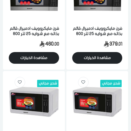
اختر المدينة
فرن مايكروويف ادميرال قائم
فرن مايكروويف ادميرال قائم
تذكرنى
بذاته مع شوايه 25 لتر 800
بذاته مع شوايه 25 لتر 800
اختر المدينة
واط تحكم رقمي اسود
واط تحكم رقمي اسود
460.
379.
00
01
مشاهدة الخيارات
مشاهدة الخيارات
لقد قرأت ووافقت على
الشروط والاحكام
و
سياسة الاستخدام
.
مسح البيانات
شحن مجاني
شحن مجاني
فى حالة تغيير المدينة قد تفقد بعض او كل المنتجات التي تم اضافتها
للسلة مؤخرا