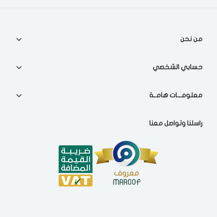
من نحن
حسابي الشخصي
معلومـــات هامــة
راسلنا وتواصل معنا