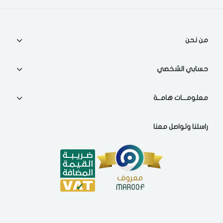
من نحن
حسابي الشخصي
معلومـــات هامــة
راسلنا وتواصل معنا