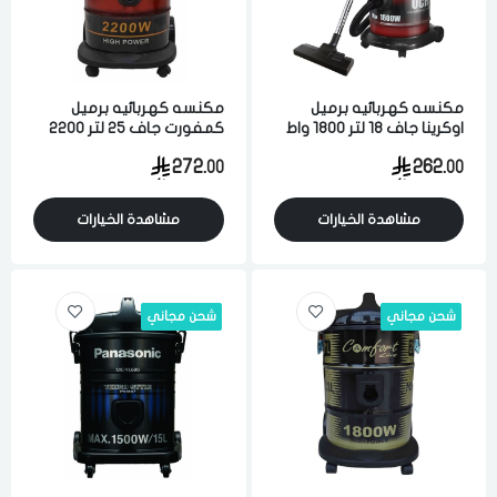
اختر المدينة
مكنسه كهربائيه برميل
مكنسه كهربائيه برميل
تذكرنى
اوكرينا جاف 18 لتر 1800 واط
كمفورت جاف 25 لتر 2200
اختر المدينة
لشفط الاتربه والاوساخ احمر
واط لشفط الاتربه والاوساخ
272.
262.
00
00
اسود واحمر
مشاهدة الخيارات
مشاهدة الخيارات
لقد قرأت ووافقت على
الشروط والاحكام
و
سياسة الاستخدام
.
مسح البيانات
شحن مجاني
شحن مجاني
فى حالة تغيير المدينة قد تفقد بعض او كل المنتجات التي تم اضافتها
للسلة مؤخرا