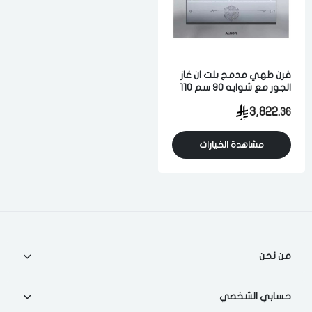
فرن طهي مدمج بلت ان غاز
الجور مع شوايه 90 سم 110
لتر 8 وظائف امان كامل تحكم
3,822.
36
يدوي مزود مروحه لتوزيع
الحراره فضي ايطالي
مشاهدة الخيارات
من نحن
حسابي الشخصي