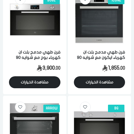
BOGE
ICONE
فرن طهي مدمج بلت ان
فرن طهي مدمج بلت ان
كهرباء ايكون مع شوايه 90
كهرباء بوج مع شوايه 90
سم تحكم يدوي إيطالي
سم شاشه تحكم رقمي 9
3,900.
1,855.
00
00
وظائف ايطالى
مشاهدة الخيارات
مشاهدة الخيارات
ARROW
BG