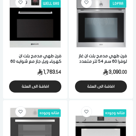
LOFRA
WELL GAS
فى حالة تغيير المدينة قد تفقد بعض او كل المنتجات التي تم اضافتها
للسلة مؤخرا
فرن طهي مدمج بلت ان غاز
فرن طهي مدمج بلت ان
لوفرا 60 سم 54 لتر متعدد
كهرباء ويل جاز مع شوايه 60
الوظائف تحكم يدوي اشعال
سم 2665 وات 9 وظائف امان
1,763.
3,090.
54
00
ذاتي ستيل ايطالي
تحكم رقمي اشعال ذاتي
ستيل برتغالي
اضافة الى السلة
اضافة الى السلة
متانه وجوده
متانه وجوده