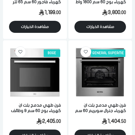
كهرباء بوج 60 سم 1800 واط
كهرباء فاجور 60 سم 65 لتر
تحكم يدوي 6 وظائف ستيل
2300 واط تحكم الكتروني
1,199.
3,800.
00
00
ايطالي
امان 5 وظائف اشعالي ذاتي
ستيل ايطالي
مشاهدة الخيارات
مشاهدة الخيارات
BOGE
GENERAL SUPERME
فرن طهي مدمج بلت ان
فرن طهي مدمج بلت ان
كهرباء جنرال سوبريم 60 سم
كهرباء بوج 60 سم 9 وظائف
تحكم يدوي 8 وظائف ستيل
ستيل ايطالي
2,405.
1,404.
00
50