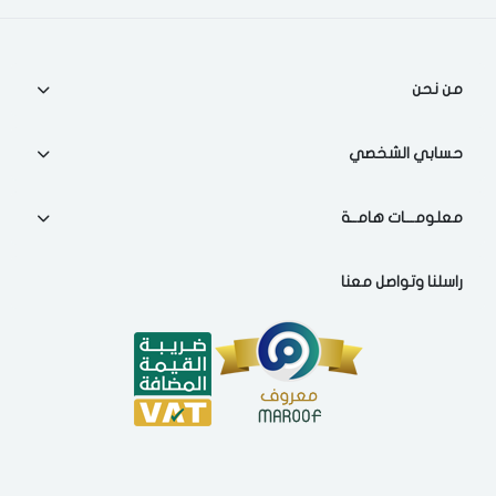
من نحن
حسابي الشخصي
معلومـــات هامــة
راسلنا وتواصل معنا