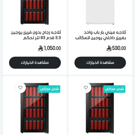
ثلاجه ميني بار باب واحد
ثلاجه زجاج بدون فريزر يوجين
بفريزر داخلي يوجين للمكاتب
3.3 قدم 93 لتر تحكم
وغرف النوم تبريد ثلج 3.1
الكتروني مناسبه للمكاتب
1,050.
530.
00
00
قدم 90 لتر ابيض
والصالات وغرف النوم اسود
مشاهدة الخيارات
مشاهدة الخيارات
شحن مجاني
شحن مجاني