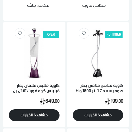
مكانس يدوية
مكانس جافّة
XPER
HOMMER
كاويه ملابس علاقي بخار
كاويه ملابس علاقي بخار
هومر سعه 1.7 لتر 1800 واط
فيليبس كومفورت تاتش بل
اسود
2000 واط 1.8 لتر ارجواني
649.
199.
00
00
مشاهدة الخيارات
مشاهدة الخيارات