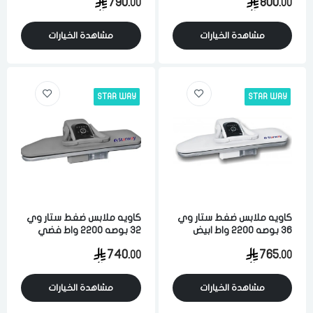
790.
800.
00
00
الدخول
تسجيل
اختر المدينة
مشاهدة الخيارات
مشاهدة الخيارات
رقم الجوال
*
اختر المدينة
STAR WAY
STAR WAY
تذكرنى
اختر المدينة
كاويه ملابس ضغط ستار وي
كاويه ملابس ضغط ستار وي
لقد قرأت ووافقت على
الشروط والاحكام
و
سياسة الاستخدام
.
36 بوصه 2200 واط ابيض
32 بوصه 2200 واط فضي
مسح البيانات
740.
765.
00
00
مشاهدة الخيارات
مشاهدة الخيارات
فى حالة تغيير المدينة قد تفقد بعض او كل المنتجات التي تم اضافتها
للسلة مؤخرا