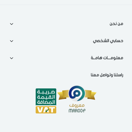
من نحن
حسابي الشخصي
معلومـــات هامــة
راسلنا وتواصل معنا