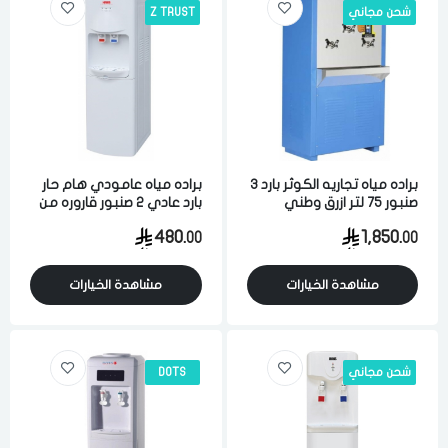
شحن مجاني
Z TRUST
براده مياه تجاريه الكوثر بارد 3
براده مياه عامودي هام حار
صنبور 75 لتر ازرق وطني
بارد عادي 2 صنبور قاروره من
الاعلي 4 لتر ابيض
480.
1,850.
00
00
مشاهدة الخيارات
مشاهدة الخيارات
الدخول
تسجيل
شحن مجاني
DOTS
اختر المدينة
رقم الجوال
*