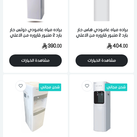
اختر المدينة
براده مياه عامودي هاس حار
براده مياه عامودي دوتس حار
تذكرنى
بارد 2 صنبور قاروره من الاعلي
بارد 2 صنبور قاروره من الاعلي
اختر المدينة
سعه الماء البارد 2 لتر و الماء
ابيض
390.
404.
00
00
الحار 4 لتر ابيض
مشاهدة الخيارات
مشاهدة الخيارات
لقد قرأت ووافقت على
الشروط والاحكام
و
سياسة الاستخدام
.
مسح البيانات
شحن مجاني
شحن مجاني
فى حالة تغيير المدينة قد تفقد بعض او كل المنتجات التي تم اضافتها
للسلة مؤخرا