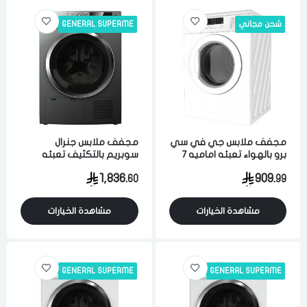
شحن مجاني
GENERAL SUPERME
مجفف ملابس جي في سي
مجفف ملابس جنرال
برو بالهواء تعبئه اماميه 7
سوبريم بالتكثيف تعبئه
كيلو ابيض
اماميه 8 كيلو 16 برنامج
1,836.
909.
60
99
بشاشه ال سي دي ستيل
مشاهدة الخيارات
مشاهدة الخيارات
الدخول
تسجيل
GENERAL SUPERME
GENERAL SUPERME
اختر المدينة
رقم الجوال
*