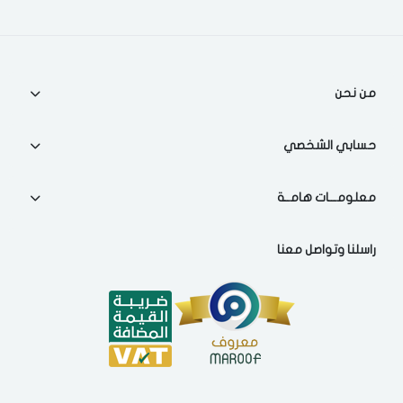
من نحن
حسابي الشخصي
معلومـــات هامــة
راسلنا وتواصل معنا