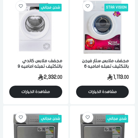
STAR VISION
شحن مجاني
مجفف ملابس ستار فيجن
مجفف ملابس كاندي
بالتكثيف تعبئه اماميه 6
بالتكثيف تعبئه اماميه 9
كيلو 8 برامج ابيض
كيلو 14 برنامج 300 دوره واي
2,332.
1,113.
00
00
فاي ابيض ايطالي
مشاهدة الخيارات
مشاهدة الخيارات
شحن مجاني
شحن مجاني