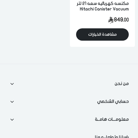
مكنسه كهربائيه سعه 21 لتر
Hitachi Canister Vacuum
Cleaner
849.
00
لقد قرأت ووافقت على
الشروط والاحكام
و
سياسة الاستخدام
.
مسح البيانات
مشاهدة الخيارات
فى حالة تغيير المدينة قد تفقد بعض او كل المنتجات التي تم اضافتها
للسلة مؤخرا
من نحن
حسابي الشخصي
معلومـــات هامــة
راسلنا وتواصل معنا