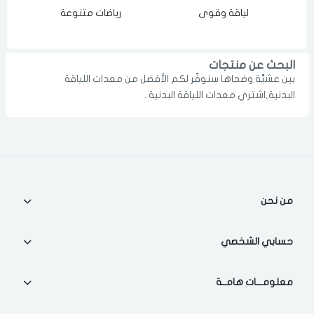
لياقة وقوى
رياضات متنوعة
الدخول
تسجيل
اختر المدينة
رقم الجوال
*
البحث عن منتجات
بين عشيَّة وضحاها سنوفّر لكم الأفضل من معدات اللياقة
اختر المدينة
البدنية,اشتري معدات اللياقة البدنية .
تذكرنى
اختر المدينة
من نحن
لقد قرأت ووافقت على
الشروط والاحكام
و
سياسة الاستخدام
.
مسح البيانات
حسابي الشخصي
معلومـــات هامــة
فى حالة تغيير المدينة قد تفقد بعض او كل المنتجات التي تم اضافتها
للسلة مؤخرا