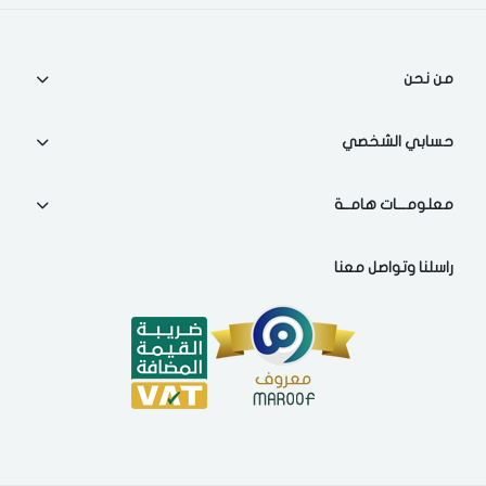
اختر المدينة
من نحن
تذكرنى
اختر المدينة
حسابي الشخصي
معلومـــات هامــة
لقد قرأت ووافقت على
الشروط والاحكام
و
سياسة الاستخدام
.
مسح البيانات
راسلنا وتواصل معنا
فى حالة تغيير المدينة قد تفقد بعض او كل المنتجات التي تم اضافتها
للسلة مؤخرا