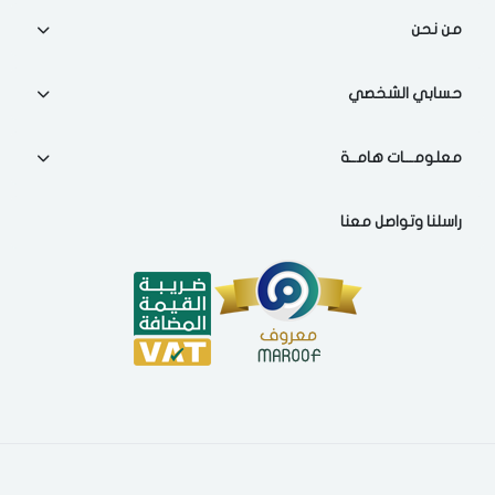
اختر المدينة
من نحن
تذكرنى
حسابي الشخصي
اختر المدينة
معلومـــات هامــة
لقد قرأت ووافقت على
الشروط والاحكام
و
سياسة الاستخدام
.
راسلنا وتواصل معنا
مسح البيانات
فى حالة تغيير المدينة قد تفقد بعض او كل المنتجات التي تم اضافتها
للسلة مؤخرا