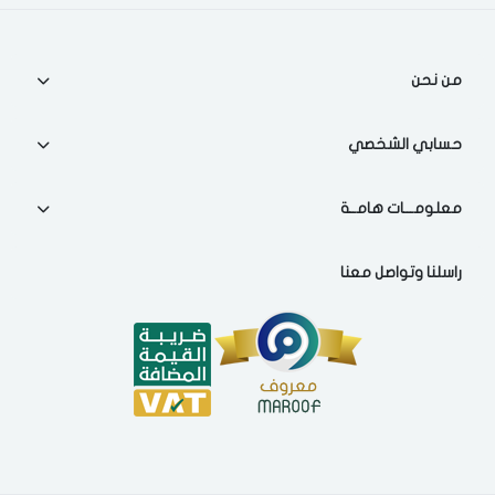
اختر المدينة
من نحن
تذكرنى
اختر المدينة
حسابي الشخصي
معلومـــات هامــة
لقد قرأت ووافقت على
الشروط والاحكام
و
سياسة الاستخدام
.
مسح البيانات
راسلنا وتواصل معنا
فى حالة تغيير المدينة قد تفقد بعض او كل المنتجات التي تم اضافتها
للسلة مؤخرا