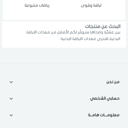
لياقة وقوى
رياضات متنوعة
الدخول
تسجيل
اختر المدينة
رقم الجوال
*
البحث عن منتجات
بين عشيَّة وضحاها سنوفّر لكم الأفضل من معدات اللياقة
اختر المدينة
البدنية,اشتري معدات اللياقة البدنية .
تذكرنى
اختر المدينة
من نحن
لقد قرأت ووافقت على
الشروط والاحكام
و
سياسة الاستخدام
.
مسح البيانات
حسابي الشخصي
معلومـــات هامــة
فى حالة تغيير المدينة قد تفقد بعض او كل المنتجات التي تم اضافتها
للسلة مؤخرا