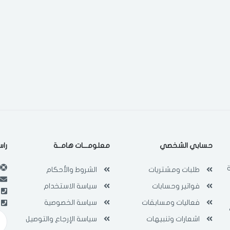
لقد قرأت ووافقت على
الشروط والاحكام
و
سياسة الاستخدام
.
مسح البيانات
فى حالة تغيير المدينة قد تفقد بعض او كل المنتجات التي تم اضافتها للسلة
مؤخرا
حسابي الشخصي
معلومـــات هامــة
راس
طلبات ومشتريات
الشروط والأحكام
فواتير وحسابات
سياسة الاستخدام
فعاليات ومسابقات
سياسة الخصوصية
اشعارات وتنبيهات
سياسة الإرجاع والتوصيل