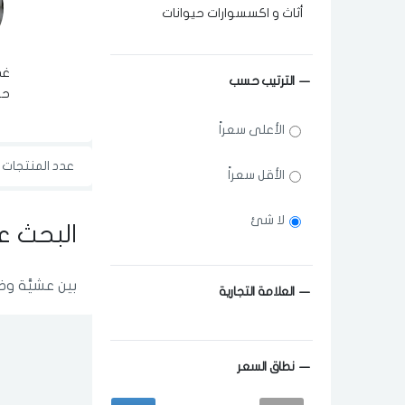
أثاث و اكسسوارات حيوانات
غذ
الترتيب حسب
حي
الأعلى سعراً
عدد المنتجات ا
الأقل سعراً
لا شئ
البحث ع
بين عشيَّة وض
العلامة التجارية
نطاق السعر