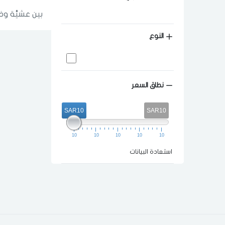
بين عشيَّة و
النوع
نطاق السعر
SAR10
SAR10
10
10
10
10
10
استعادة البيانات