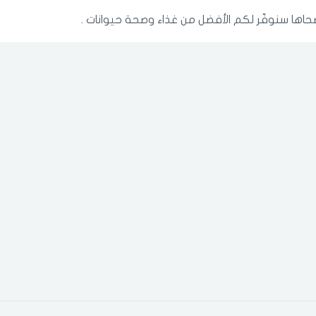
ضحاها سنوفّر لكم الأفضل من غذاء وصحة حيوانات .
الدخول
تسجيل
اختر المدينة
رقم الجوال
*
اختر المدينة
تذكرنى
اختر المدينة
لقد قرأت ووافقت على
الشروط والاحكام
و
سياسة الاستخدام
.
مسح البيانات