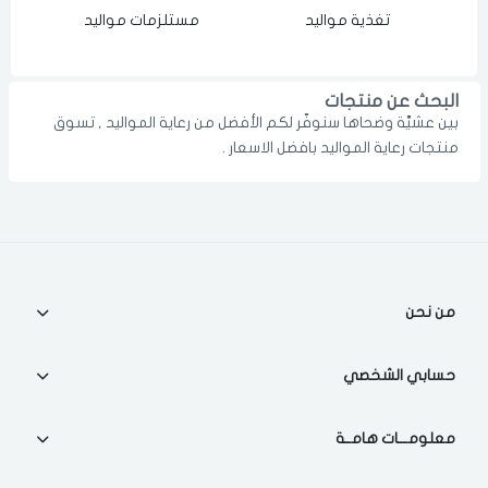
تغذية مواليد
مستلزمات مواليد
الدخول
تسجيل
اختر المدينة
رقم الجوال
*
البحث عن منتجات
بين عشيَّة وضحاها سنوفّر لكم الأفضل من رعاية المواليد , تسوق
اختر المدينة
منتجات رعاية المواليد بافضل الاسعار .
تذكرنى
اختر المدينة
من نحن
لقد قرأت ووافقت على
الشروط والاحكام
و
سياسة الاستخدام
.
مسح البيانات
حسابي الشخصي
معلومـــات هامــة
فى حالة تغيير المدينة قد تفقد بعض او كل المنتجات التي تم اضافتها
للسلة مؤخرا