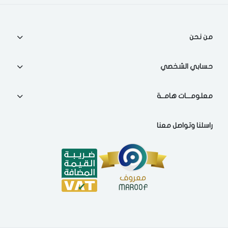
اختر المدينة
من نحن
تذكرنى
اختر المدينة
حسابي الشخصي
معلومـــات هامــة
لقد قرأت ووافقت على
الشروط والاحكام
و
سياسة الاستخدام
.
مسح البيانات
راسلنا وتواصل معنا
فى حالة تغيير المدينة قد تفقد بعض او كل المنتجات التي تم اضافتها
للسلة مؤخرا