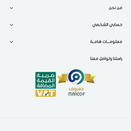
اختر المدينة
من نحن
تذكرنى
حسابي الشخصي
اختر المدينة
معلومـــات هامــة
لقد قرأت ووافقت على
الشروط والاحكام
و
سياسة الاستخدام
.
راسلنا وتواصل معنا
مسح البيانات
فى حالة تغيير المدينة قد تفقد بعض او كل المنتجات التي تم اضافتها
للسلة مؤخرا