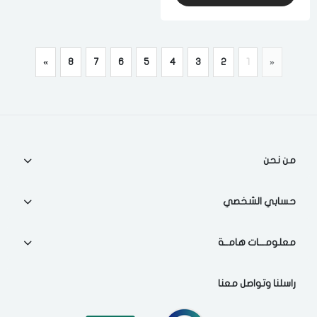
»
8
7
6
5
4
3
2
1
«
من نحن
حسابي الشخصي
معلومـــات هامــة
راسلنا وتواصل معنا