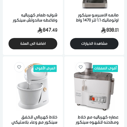
صانعه الاسبرسو سينكور
شوايه طعام كهربائيه
اوتوماتيك 1.1 لتر 1470 واط
وضاغطه ساندوتش سينكور
فضي
مغلقه متعدده الوظائف
847.
838.
49
01
2000 واط ستيل
مشاهدة الخيارات
اضافة الى السلة
أقوى الصفقات
العرض الأقوى
عصاره كهربائيه مع خلاط
خلاط كهربائي للخفق
ومطحنه للقهوه سينكور
سينكور مع وعاء بلاستيكي