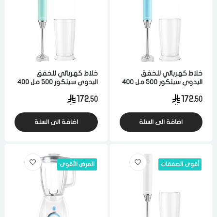
اختر المدينة
رقم الجوال
*
اختر المدينة
خلاط كهربائي للخفق
خلاط كهربائي للخفق
اليدوي سينكور 500 مل 400
اليدوي سينكور 500 مل 400
تذكرنى
واط 5 سرعه ازرق
واط 5 سرعه اخضر
اختر المدينة
172.
172.
50
50
اضافة الى السلة
اضافة الى السلة
لقد قرأت ووافقت على
الشروط والاحكام
و
سياسة الاستخدام
.
مسح البيانات
أقوى الصفقات
العرض الأقوى
فى حالة تغيير المدينة قد تفقد بعض او كل المنتجات التي تم اضافتها
للسلة مؤخرا