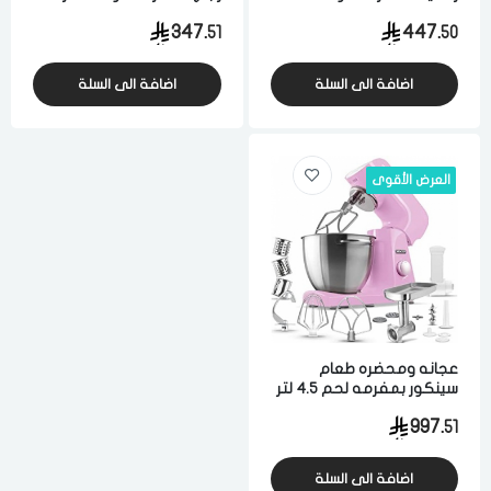
سرعه ابيض
احمر
347.
447.
51
50
اضافة الى السلة
اضافة الى السلة
العرض الأقوى
عجانه ومحضره طعام
سينكور بمفرمه لحم 4.5 لتر
1000 واط 8 سرعات وردي
997.
51
اضافة الى السلة