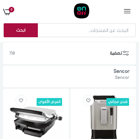
0
ابحث
تصفية
119
Sencor
Sencor.
شحن مجاني
العرض الأقوى