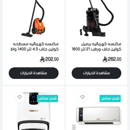
اختر المدينة
رقم الجوال
*
اختر المدينة
مكنسه كهربائيه برميل
مكنسه كهربائيه مسطحه
كولين جاف ورطب 21 لتر 1600
كولين جاف 4.5 لتر 1400 واط
تذكرنى
واط لشفط الاتربه والاوساخ
برتقالي
اختر المدينة
202.
262.
00
00
والسوائل اسود
مشاهدة الخيارات
مشاهدة الخيارات
لقد قرأت ووافقت على
الشروط والاحكام
و
سياسة الاستخدام
.
مسح البيانات
شحن مجاني
شحن مجاني
فى حالة تغيير المدينة قد تفقد بعض او كل المنتجات التي تم اضافتها
للسلة مؤخرا