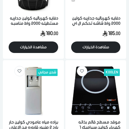
دفايه كهربائيه جداريه كولين
دفايه كهربائيه كولين جداريه
2000 واط شاشه تحكم ال اي
مستطيله 2000 واط مناسبه
دي مع ريموت ابيض
للحمام مع ريموت ابيض
180.
185.
00
00
مشاهدة الخيارات
مشاهدة الخيارات
KOOLEN
شحن مجاني
موقد مسطح قائم بذاته
براده مياه عامودي كولين حار
كهرباء كولين سيراميك 1
بارد 2 صنبور قاروره من الاعلي