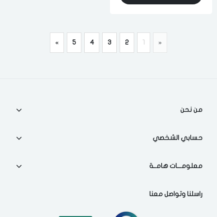
»
5
4
3
2
1
«
من نحن
حسابي الشخصي
معلومـــات هامــة
راسلنا وتواصل معنا