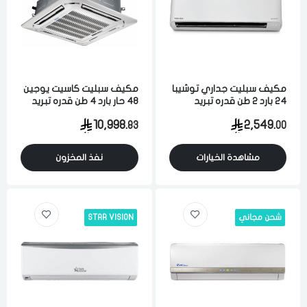
مكيف سبليت جداري توشيبا
مكيف سبليت كاسيت يوجين
24 بارد 2 طن قدره تبريد
48 حار بارد 4 طن قدره تبريد
22100 وحده كمبروسر
41200 وحده كمبروسر
10,998.
2,549.
83
00
انفيرتر تايلاندي
انفيرتر
مشاهدة الخيارات
نفذ المخزون
شحن مجاني
STAR VISION