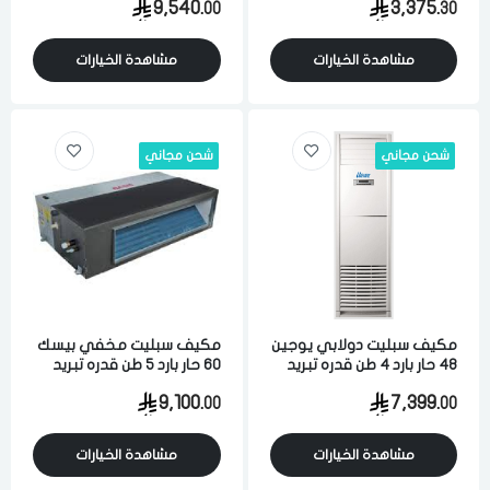
9,540.
3,375.
00
30
روتاري
تذكرنى
اختر المدينة
مشاهدة الخيارات
مشاهدة الخيارات
شحن مجاني
شحن مجاني
لقد قرأت ووافقت على
الشروط والاحكام
و
سياسة الاستخدام
.
مسح البيانات
فى حالة تغيير المدينة قد تفقد بعض او كل المنتجات التي تم اضافتها
للسلة مؤخرا
مكيف سبليت دولابي يوجين
مكيف سبليت مخفي بيسك
48 حار بارد 4 طن قدره تبريد
60 حار بارد 5 طن قدره تبريد
44800 وحده كمبروسر
53000 وحده
9,100.
7,399.
00
00
انفيرتر
مشاهدة الخيارات
مشاهدة الخيارات