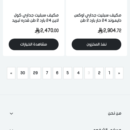
مكيف سبليت جداري اوكس
مكيف سبليت جداري كول
دايموند 24 حار بارد 2 طن
لاين 24 بارد 2 طن قدره تبريد
قدره تبريد 22000 وحده
22100 وحده كمبروسر
2,470.
2,904.
00
72
كمبروسر روتاري
روتاري
نفذ المخزون
مشاهدة الخيارات
»
30
29
7
6
5
4
3
2
1
«
من نحن