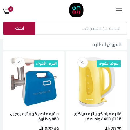
0
ابحث
العروض الحالية
العرض الأقوى
العرض الأقوى
غلايه مياه كهربائيه سينكور
مفرمه لحم كهربائيه يوجين
1.5 لتر 2400 واط اصفر
850 واط ازرق
322.
73.
49
75