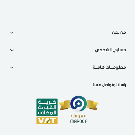
من نحن
حسابي الشخصي
معلومـــات هامــة
راسلنا وتواصل معنا