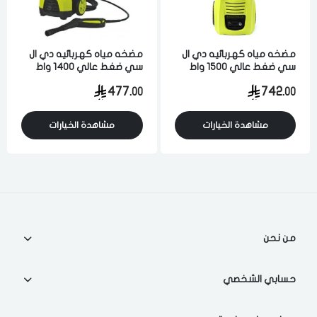
الدخول
تسجيل
اختر المدينة
مضخه مياه كهربائيه دي ال
مضخه مياه كهربائيه دي ال
سي ضغط عالي 1500 واط
سي ضغط عالي 1400 واط
متعدده الوظائف اخضر
340 لتر في الساعه متعدده
رقم الجوال
*
477.
742.
00
00
الوظائف اسود واخضر
اختر المدينة
مشاهدة الخيارات
مشاهدة الخيارات
تذكرنى
اختر المدينة
من نحن
لقد قرأت ووافقت على
الشروط والاحكام
و
سياسة الاستخدام
.
مسح البيانات
حسابي الشخصي
فى حالة تغيير المدينة قد تفقد بعض او كل المنتجات التي تم اضافتها