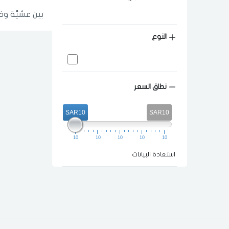
بين عشيَّة وض
النوع
نطاق السعر
SAR10
SAR10
10
10
10
10
10
استعادة البيانات