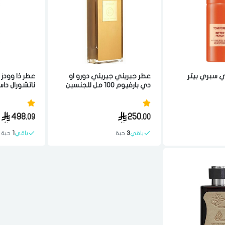
 سبري بيتر
عطر جيريني جيريني دورو او
عطر ذا وودز
دي بارفيوم 100 مل للجنسين
ناتشورال دا
100 مل للجنسين
498.
250.
09
00
باقي
3
حبة
باقي
1
حبة