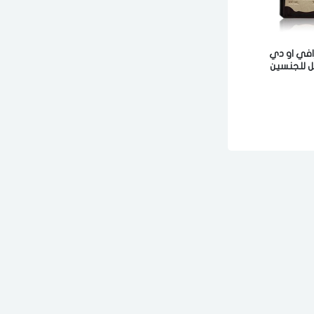
افي او دي