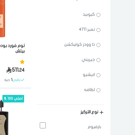
كيوبيد
نمبر 4711
ذا وودز كوليكشن
توم فورد بودي
بيتش
جيريني
511.
24
انيشيو
باقي
1
حبة
لطافه
اصلي 100 %
توم فورد
نوع التركيز
بارفيوم