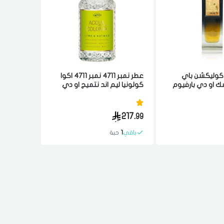
 كوليكشن باي
عطر نمبر 4711 نمبر 4711 اكوا
سك او دي بارفيوم
كولونيا ليم اند نتميج او دي
كولونيا 170 مل للجنسين
217.
99
باقي
1
حبة