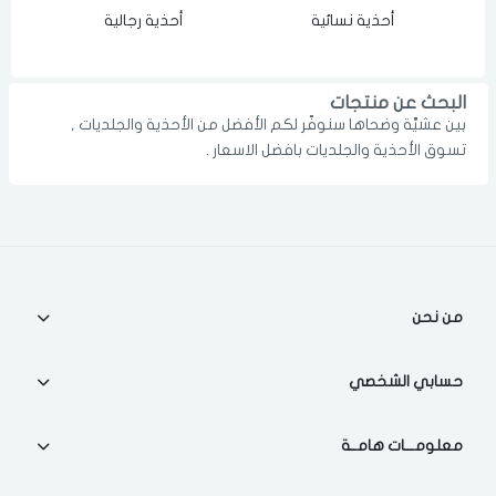
أحذية نسائية
أحذية رجالية
الدخول
تسجيل
اختر المدينة
رقم الجوال
*
البحث عن منتجات
بين عشيَّة وضحاها سنوفّر لكم الأفضل من الأحذية والجلديات ,
اختر المدينة
تسوق الأحذية والجلديات بافضل الاسعار .
تذكرنى
اختر المدينة
من نحن
لقد قرأت ووافقت على
الشروط والاحكام
و
سياسة الاستخدام
.
مسح البيانات
حسابي الشخصي
معلومـــات هامــة
فى حالة تغيير المدينة قد تفقد بعض او كل المنتجات التي تم اضافتها
للسلة مؤخرا