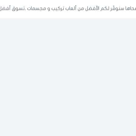
ضحاها سنوفّر لكم الأفضل من ألعاب تركيب و مجسمات ,تسوق أفضل
الدخول
تسجيل
اختر المدينة
رقم الجوال
*
اختر المدينة
تذكرنى
اختر المدينة
لقد قرأت ووافقت على
الشروط والاحكام
و
سياسة الاستخدام
.
مسح البيانات