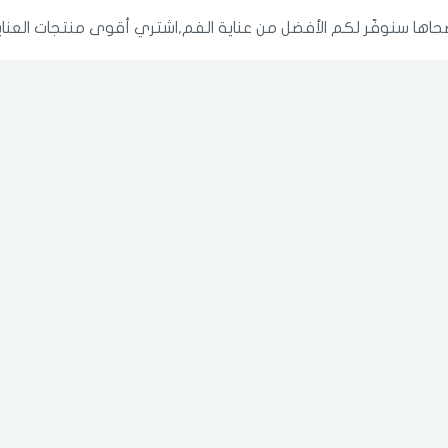
ضحاها سنوفّر لكم الأفضل من عناية الفم,اشتري أقوى منتجات العناية
الدخول
تسجيل
اختر المدينة
رقم الجوال
*
اختر المدينة
تذكرنى