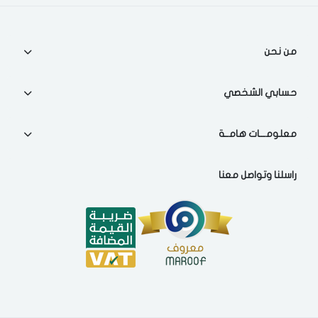
اختر المدينة
من نحن
تذكرنى
اختر المدينة
حسابي الشخصي
معلومـــات هامــة
لقد قرأت ووافقت على
الشروط والاحكام
و
سياسة الاستخدام
.
مسح البيانات
راسلنا وتواصل معنا
فى حالة تغيير المدينة قد تفقد بعض او كل المنتجات التي تم اضافتها
للسلة مؤخرا