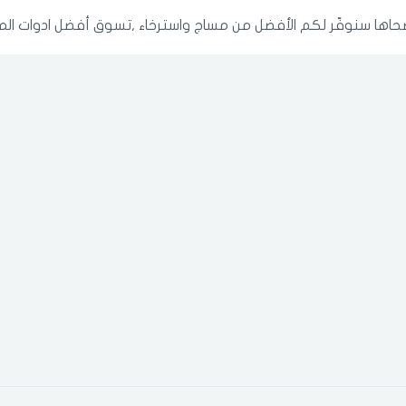
ضحاها سنوفّر لكم الأفضل من مساج واسترخاء ,تسوق أفضل ادوات المسا
الدخول
تسجيل
اختر المدينة
رقم الجوال
*
اختر المدينة
تذكرنى
اختر المدينة
لقد قرأت ووافقت على
الشروط والاحكام
و
سياسة الاستخدام
.
مسح البيانات