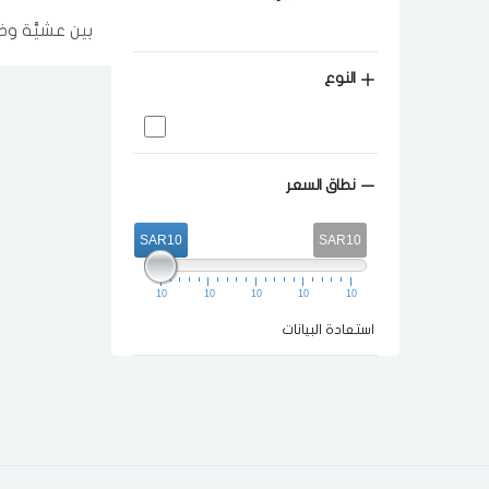
بين عشيَّة و
النوع
نطاق السعر
SAR10
SAR10
10
10
10
10
10
استعادة البيانات