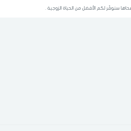
حاها سنوفّر لكم الأفضل من الحياة الزوجية .
الدخول
تسجيل
اختر المدينة
رقم الجوال
*
اختر المدينة
تذكرنى
اختر المدينة
لقد قرأت ووافقت على
الشروط والاحكام
و
سياسة الاستخدام
.
مسح البيانات