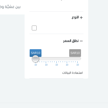
بين عشيَّة وض
النوع
نطاق السعر
SAR10
SAR10
10
10
10
10
10
استعادة البيانات