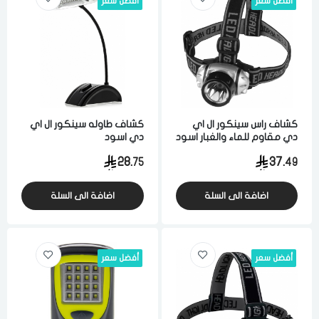
أفضل سعر
أفضل سعر
لقد قرأت ووافقت على
الشروط والاحكام
و
سياسة الاستخدام
.
مسح البيانات
كشاف راس سينكور ال اي
كشاف طاوله سينكور ال اي
فى حالة تغيير المدينة قد تفقد بعض او كل المنتجات التي تم اضافتها
دي مقاوم للماء والغبار اسود
دي اسود
للسلة مؤخرا
28.
37.
75
49
اضافة الى السلة
اضافة الى السلة
أفضل سعر
أفضل سعر