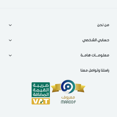
اختر المدينة
من نحن
تذكرنى
اختر المدينة
حسابي الشخصي
معلومـــات هامــة
لقد قرأت ووافقت على
الشروط والاحكام
و
سياسة الاستخدام
.
مسح البيانات
راسلنا وتواصل معنا
فى حالة تغيير المدينة قد تفقد بعض او كل المنتجات التي تم اضافتها
للسلة مؤخرا