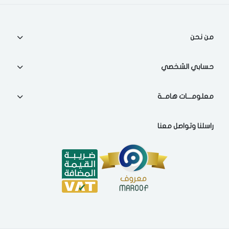
اختر المدينة
من نحن
تذكرنى
اختر المدينة
حسابي الشخصي
معلومـــات هامــة
لقد قرأت ووافقت على
الشروط والاحكام
و
سياسة الاستخدام
.
مسح البيانات
راسلنا وتواصل معنا
فى حالة تغيير المدينة قد تفقد بعض او كل المنتجات التي تم اضافتها
للسلة مؤخرا