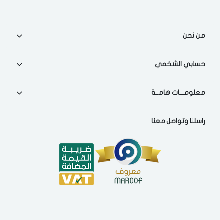
اختر المدينة
من نحن
تذكرنى
اختر المدينة
حسابي الشخصي
معلومـــات هامــة
لقد قرأت ووافقت على
الشروط والاحكام
و
سياسة الاستخدام
.
مسح البيانات
راسلنا وتواصل معنا
فى حالة تغيير المدينة قد تفقد بعض او كل المنتجات التي تم اضافتها
للسلة مؤخرا