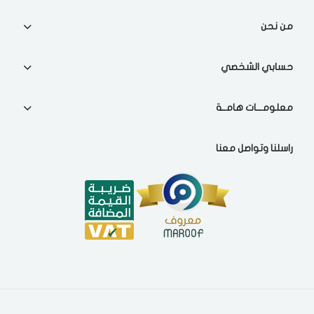
من نحن
حسابي الشخصي
معلومـــات هامــة
راسلنا وتواصل معنا