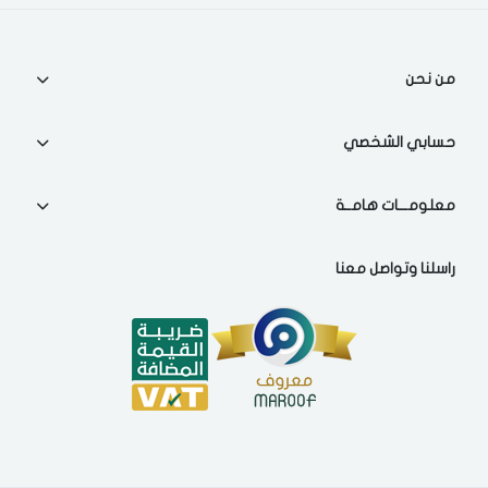
اختر المدينة
من نحن
تذكرنى
اختر المدينة
حسابي الشخصي
معلومـــات هامــة
لقد قرأت ووافقت على
الشروط والاحكام
و
سياسة الاستخدام
.
مسح البيانات
راسلنا وتواصل معنا
فى حالة تغيير المدينة قد تفقد بعض او كل المنتجات التي تم اضافتها
للسلة مؤخرا