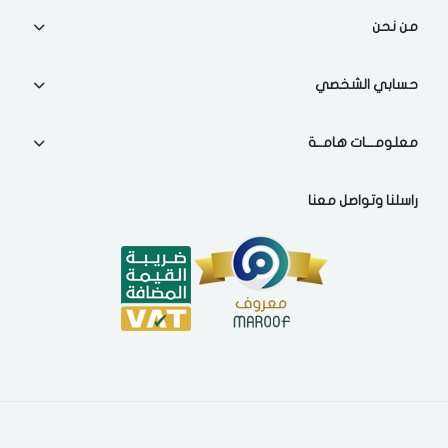
اختر المدينة
من نحن
تذكرنى
حسابي الشخصي
اختر المدينة
معلومـــات هامــة
لقد قرأت ووافقت على
الشروط والاحكام
و
سياسة الاستخدام
.
راسلنا وتواصل معنا
مسح البيانات
فى حالة تغيير المدينة قد تفقد بعض او كل المنتجات التي تم اضافتها
للسلة مؤخرا