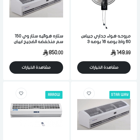
مروحه هواء جداري جيباس
ستاره هوائيه ستار وي 150
60 واط بوصه 16 بوصه 3
سم منخفضه الضجيج ابيض
سرعات اسود
850.
149.
00
99
مشاهدة الخيارات
مشاهدة الخيارات
ARROW
STAR WAY