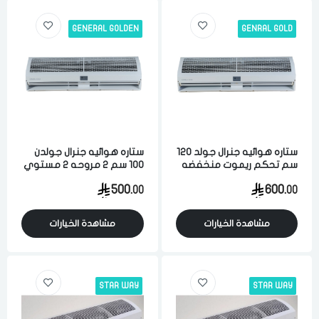
GENERAL GOLDEN
GENRAL GOLD
الدخول
تسجيل
اختر المدينة
رقم الجوال
*
ستاره هوائيه جنرال جولد 120
ستاره هوائيه جنرال جولدن
سم تحكم ريموت منخفضه
100 سم 2 مروحه 2 مستوي
اختر المدينة
الضجيج 3 سرعات ابيض
ابيض
500.
600.
00
00
تذكرنى
مشاهدة الخيارات
مشاهدة الخيارات
اختر المدينة
STAR WAY
STAR WAY
لقد قرأت ووافقت على
الشروط والاحكام
و
سياسة الاستخدام
.
مسح البيانات