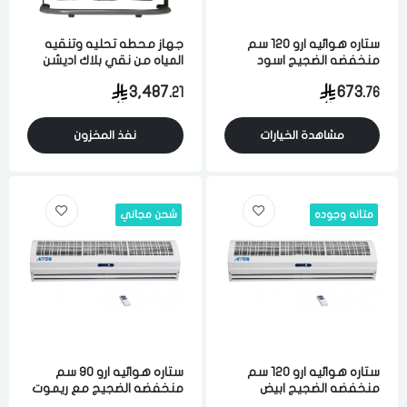
ستاره هوائيه ارو 120 سم
جهاز محطه تحليه وتنقيه
منخفضه الضجيج اسود
المياه من نقي بلاك اديشن
بطاقه انتاجيه 1514.16 لتر
3,487.
673.
21
76
(400 جالون) يوميا مكون من
7 مراحل للتحليه والتنقيه
والتصفيه
مشاهدة الخيارات
نفذ المخزون
متانه وجوده
شحن مجاني
ستاره هوائيه ارو 120 سم
ستاره هوائيه ارو 90 سم
منخفضه الضجيج ابيض
منخفضه الضجيج مع ريموت
ابيض